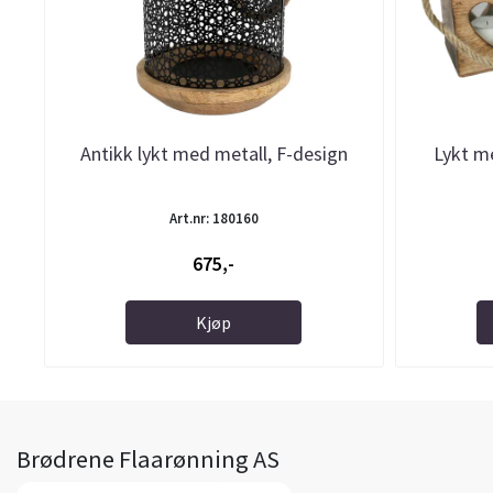
Antikk lykt med metall, F-design
Lykt me
Art.nr: 180160
675,-
Kjøp
Brødrene Flaarønning AS