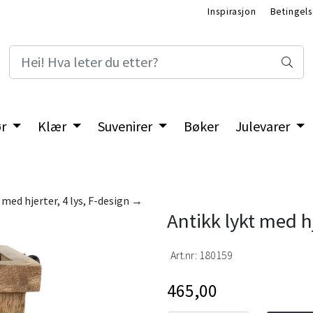
Inspirasjon
Betingels
ør
Klær
Suvenirer
Bøker
Julevarer
 med hjerter, 4 lys, F-design →
Antikk lykt med h
Art.nr:
180159
465,00