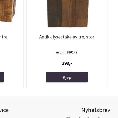
 tre
Antikk lysestake av tre, stor
Art.nr: 180147
298,-
Kjøp
vice
Nyhetsbrev