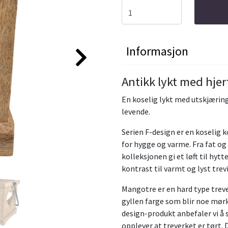
Informasjon
Antikk lykt med hjer
En koselig lykt med utskjæring 
levende.
Serien F-design er en koselig 
for hygge og varme. Fra fat og 
kolleksjonen gi et løft til hytt
kontrast til varmt og lyst trevi
Mangotre er en hard type trev
gyllen farge som blir noe mørke
design-produkt anbefaler vi å 
opplever at treverket er tørt. 