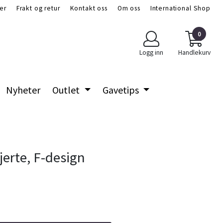
er
Frakt og retur
Kontakt oss
Om oss
International Shop
0
Logg inn
Handlekurv
Nyheter
Outlet
Gavetips
jerte, F-design