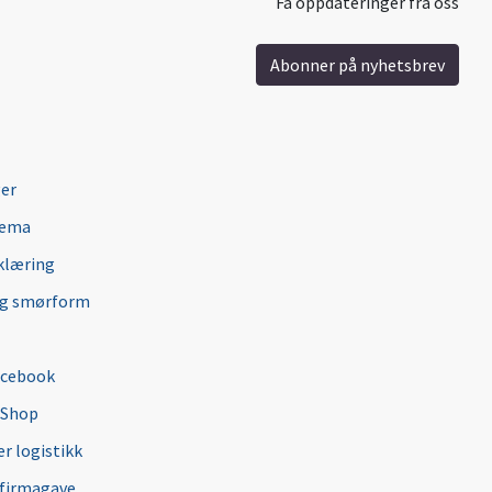
Få oppdateringer fra oss
Abonner på nyhetsbrev
ger
jema
klæring
ng smørform
acebook
 Shop
r logistikk
 firmagave