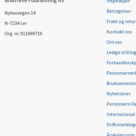
Brødrene Flaarønning AS
Inspirasjon
Betingelser
Nyhusvegen 14
Frakt og retur
N-7234 Ler
Kontakt oss
Org. nr. 911699710
Om oss
Ledige stillin
Forhandlersk
Personverner
Bruksanvisni
Nyhetsbrev
Personvern F
International
Driftsmeldinge
Årskulen som