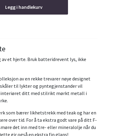
Legg i handlekurv
te
av et hjerte. Bruk batteridrevent lys, ikke
kolleksjon av en rekke trevarer nøye designet
skåler til lykter og pyntegjenstander vil
einteriøret ditt med stilrikt mørkt metall i
rke.
erk som bærer likhetstrekk med teak og har en
re over tid. For å ta ekstra godt vare på ditt F-
smøre det inn med tre- eller mineralolje når du
Dette gir også en ekstra fin glans!