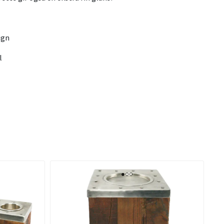
ign
l