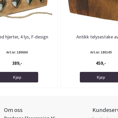
d hjerter, 4 lys, F-design
Antikk telysestake av
Art.nr: 180684
Art.nr: 180149
389,-
459,-
Kjøp
Kjøp
Om oss
Kundeser