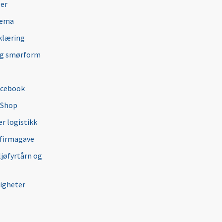
ger
jema
klæring
ng smørform
acebook
 Shop
r logistikk
 firmagave
ljøfyrtårn og
igheter