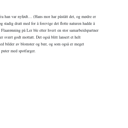
t fra han var nyfødt… (Hans mor har påstått det, og mødre er
 og stadig dratt med for å forevige det flotte naturen hadde å
 Flaarønning
på Ler ble etter hvert en stor samarbeidspartner
er svært godt mottatt. Det også blitt lansert et helt
ed bilder av blomster og bær, og som også er meget
og puter med spotfarger.