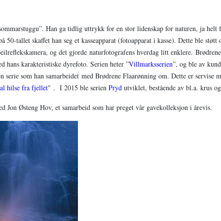
 sommarstuggu”. Han ga tidlig uttrykk for en stor lidenskap for naturen, ja hel
på 50-tallet skaffet han seg et kasseapparat (fotoapparat i kasse). Dette ble støtt
peilreflekskamera, og det gjorde
naturfotografens hverdag litt enklere.
Brødrene
d hans karakteristiske dyrefoto. Serien heter
”
Villmarksserien
”
, og ble av kund
n serie som han samarbeidet med Brødrene Flaarønning om. Dette er servise m
al hilse fra fjellet
"
.
I 2015 ble serien
Pryd
utviklet, bestående av bl.a. krus 
med Jon Østeng Hov, et samarbeid som har preget vår gavekolleksjon i årevis.