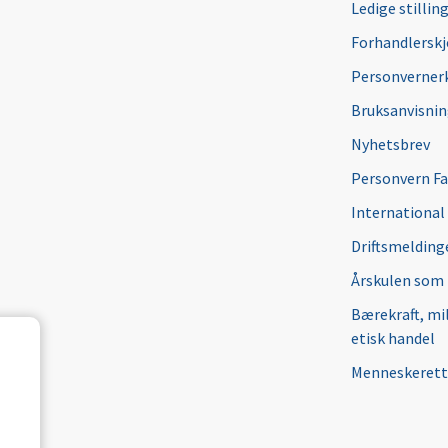
Ledige stillin
Forhandlersk
Personverner
Bruksanvisni
Nyhetsbrev
Personvern F
International
Driftsmeldinge
Årskulen som
Bærekraft, mi
etisk handel
Menneskerett