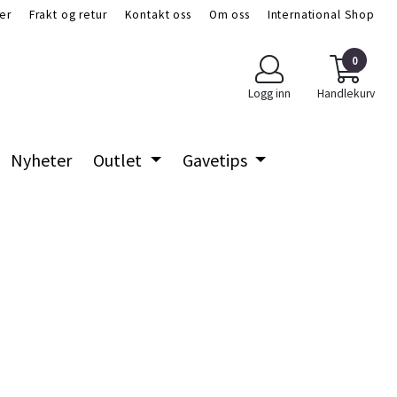
er
Frakt og retur
Kontakt oss
Om oss
International Shop
0
Logg inn
Handlekurv
Nyheter
Outlet
Gavetips