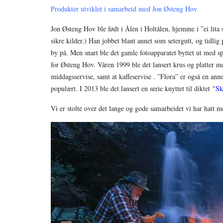
Produkter utviklet i samarbeid med Jon Østeng Hov
Jon Østeng Hov ble født i Ålen i Holtålen, hjemme i ”ei lita
sikre kilder.) Han jobbet blant annet som setergutt, og tidlig 
by på. Men snart ble det gamle fotoapparatet byttet ut med s
for Østeng Hov. Våren 1999 ble det lansert krus og platter me
middagsservise, samt at kaffeservise .
”Flora”
er også en anne
populært. I 2013 ble det lansert en serie knyttet til diktet
"
Sk
Vi er stolte over det lange og gode samarbeidet vi har hatt 