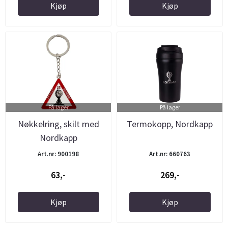
Kjøp
Kjøp
På lager
På lager
Nøkkelring, skilt med
Termokopp, Nordkapp
Nordkapp
Art.nr: 900198
Art.nr: 660763
63,-
269,-
Kjøp
Kjøp