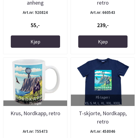
anheng
retro
Art.nr: 920824
Art.nr: 660543
55,-
239,-
Kjøp
Kjøp
På lager i
På lager
XS, S, M, L, XL, XXL, XXXL
Krus, Nordkapp, retro
T-skjorte, Nordkapp,
retro
Art.nr: 755473
Art.nr: 458046