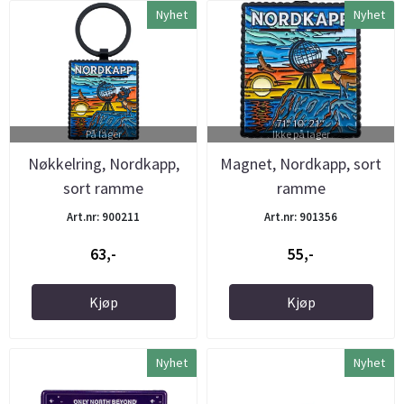
Nyhet
Nyhet
På lager
Ikke på lager
Nøkkelring, Nordkapp,
Magnet, Nordkapp, sort
sort ramme
ramme
Art.nr: 900211
Art.nr: 901356
63,-
55,-
Kjøp
Kjøp
Nyhet
Nyhet