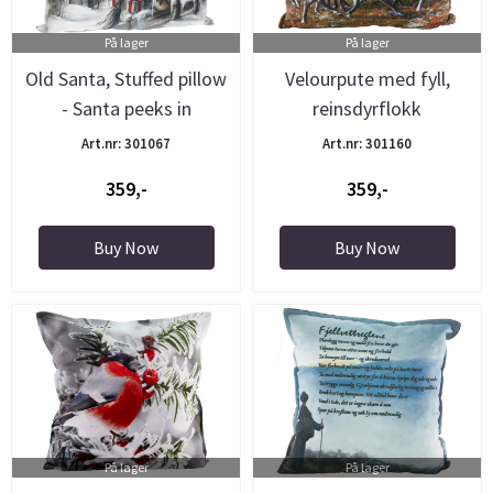
På lager
På lager
Old Santa, Stuffed pillow
Velourpute med fyll,
- Santa peeks in
reinsdyrflokk
Art.nr: 301067
Art.nr: 301160
359,-
359,-
Buy Now
Buy Now
På lager
På lager