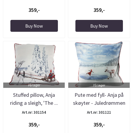
359,-
359,-
Buy Now
Buy Now
På lager
På lager
Stuffed pillow, Anja
Pute med fyll- Anja på
riding a sleigh, 'The ...
skøyter - Juledrømmen
Art.nr: 301154
Art.nr: 301121
359,-
359,-