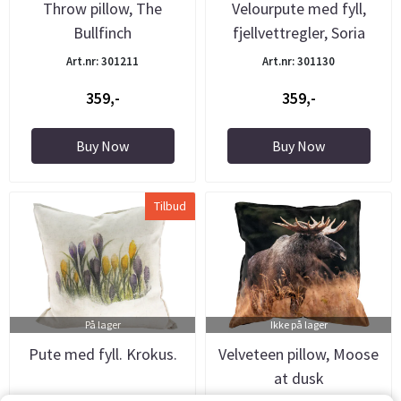
Throw pillow, The
Velourpute med fyll,
Bullfinch
fjellvettregler, Soria
Moria
Art.nr: 301211
Art.nr: 301130
359,-
359,-
Buy Now
Buy Now
Tilbud
På lager
Ikke på lager
Pute med fyll. Krokus.
Velveteen pillow, Moose
at dusk