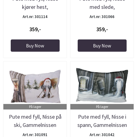
kjører hest,
med slede,
Gammelnissen
Gammelnissen
Art.nr: 301114
Art.nr: 301066
359,-
359,-
Buy Now
Buy Now
På lager
På lager
Pute med fyll, Nisse på
Pute med fyll, Nisse i
ski, Gammelnissen
spann, Gammelnissen
Art.nr: 301091
Art.nr: 301042