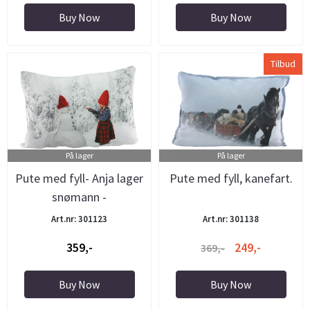
Buy Now
Buy Now
Tilbud
På lager
På lager
Pute med fyll- Anja lager
Pute med fyll, kanefart.
snømann -
Juledrømmen
Art.nr: 301123
Art.nr: 301138
359,-
249,-
369,-
Buy Now
Buy Now