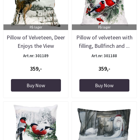
På lager
På lager
Pillow of Velveteen, Deer
Pillow of velveteen with
Enjoys the View
filling, Bullfinch and ...
Art.nr: 301189
Art.nr: 301188
359,-
359,-
Buy Now
Buy Now