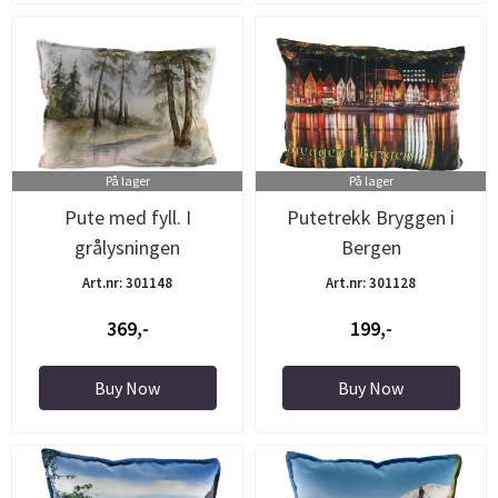
På lager
På lager
Pute med fyll. I
Putetrekk Bryggen i
grålysningen
Bergen
Art.nr: 301148
Art.nr: 301128
369,-
199,-
Buy Now
Buy Now