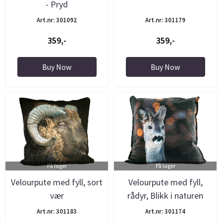
- Pryd
Art.nr: 301092
Art.nr: 301179
359,-
359,-
Buy Now
Buy Now
På lager
På lager
Velourpute med fyll, sort
Velourpute med fyll,
vær
rådyr, Blikk i naturen
Art.nr: 301183
Art.nr: 301174