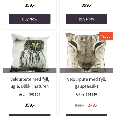
359,-
359,-
Buy Now
Buy Now
Tilbud
På lager
På lager
Velourpute med fyll,
Velourpute med fyll,
ugle, Blikk i naturen
gaupeansikt
Art.nr: 301169
Art.nr: 301140
359,-
249,-
369,-