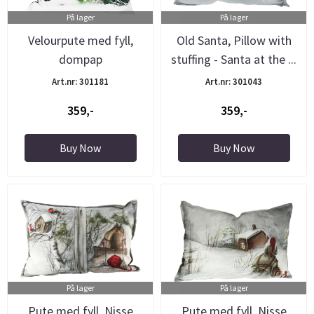
På lager
På lager
Velourpute med fyll,
Old Santa, Pillow with
dompap
stuffing - Santa at the ...
Art.nr: 301181
Art.nr: 301043
359,-
359,-
Buy Now
Buy Now
På lager
På lager
Pute med fyll, Nisse
Pute med fyll, Nisse