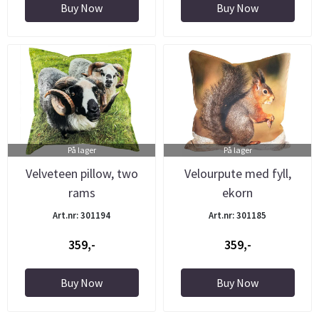
Buy Now
Buy Now
På lager
På lager
Velveteen pillow, two
Velourpute med fyll,
rams
ekorn
Art.nr: 301194
Art.nr: 301185
359,-
359,-
Buy Now
Buy Now