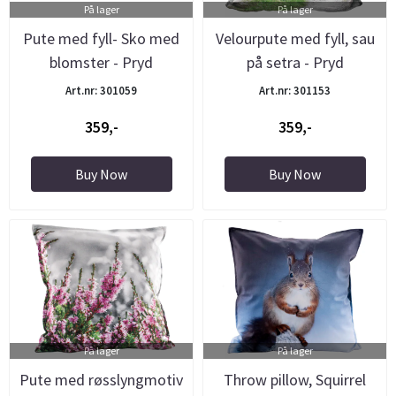
På lager
På lager
Pute med fyll- Sko med
Velourpute med fyll, sau
blomster - Pryd
på setra - Pryd
Art.nr: 301059
Art.nr: 301153
359,-
359,-
Buy Now
Buy Now
På lager
På lager
Pute med røsslyngmotiv
Throw pillow, Squirrel