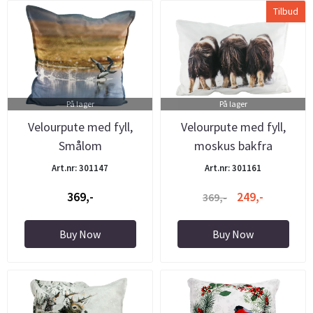
Tilbud
På lager
På lager
Velourpute med fyll,
Velourpute med fyll,
Smålom
moskus bakfra
Art.nr: 301147
Art.nr: 301161
369,-
249,-
369,-
Buy Now
Buy Now