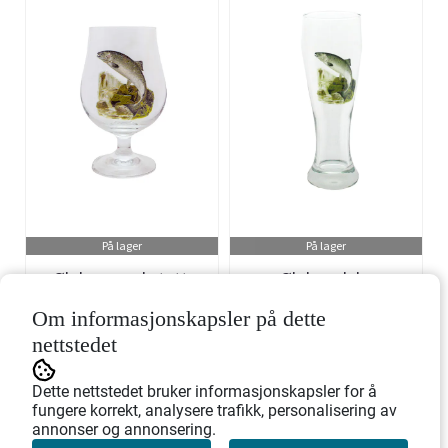
På lager
På lager
Ølglass med stett,
Ølglass, laks
laks
Om informasjonskapsler på dette
Art.nr: 709343
Art.nr: 709377
nettstedet
296,-
296,-
Dette nettstedet bruker informasjonskapsler for å
fungere korrekt, analysere trafikk, personalisering av
annonser og annonsering.
Kjøp
Kjøp