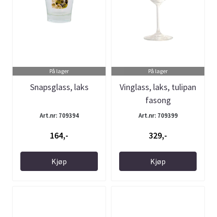
På lager
På lager
Snapsglass, laks
Vinglass, laks, tulipan
fasong
Art.nr: 709394
Art.nr: 709399
164,-
329,-
Kjøp
Kjøp