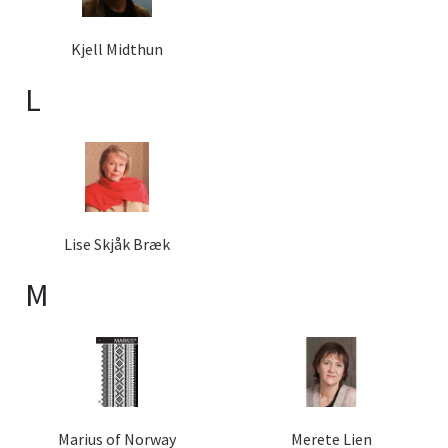
Kjell Midthun
L
Lise Skjåk Bræk
M
Marius of Norway
Merete Lien