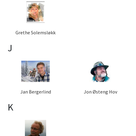
Grethe Solemsløkk
J
Jan Bergerlind
Jon Østeng Hov
K