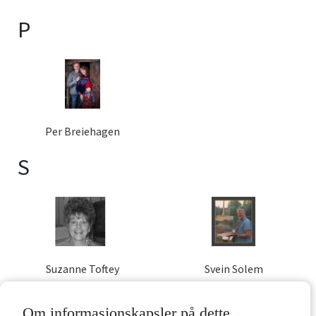
P
Per Breiehagen
S
Suzanne Toftey
Svein Solem
T
Om informasjonskapsler på dette