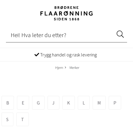
Trygg handel og rask levering
Hjem
Merker
B
E
G
J
K
L
M
P
S
T