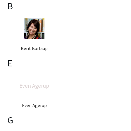
B
Berit Barlaup
E
Even Agerup
Even Agerup
G