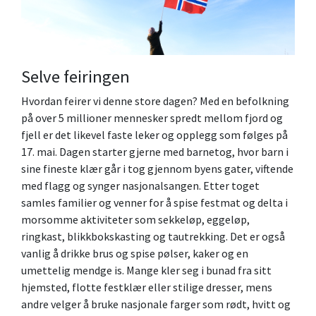
Selve feiringen
Hvordan feirer vi denne store dagen? Med en befolkning
på over 5 millioner mennesker spredt mellom fjord og
fjell er det likevel faste leker og opplegg som følges på
17. mai. Dagen starter gjerne med barnetog, hvor barn i
sine fineste klær går i tog gjennom byens gater, viftende
med flagg og synger nasjonalsangen. Etter toget
samles familier og venner for å spise festmat og delta i
morsomme aktiviteter som sekkeløp, eggeløp,
ringkast, blikkbokskasting og tautrekking. Det er også
vanlig å drikke brus og spise pølser, kaker og en
umettelig mendge is. Mange kler seg i bunad fra sitt
hjemsted, flotte festklær eller stilige dresser, mens
andre velger å bruke nasjonale farger som rødt, hvitt og