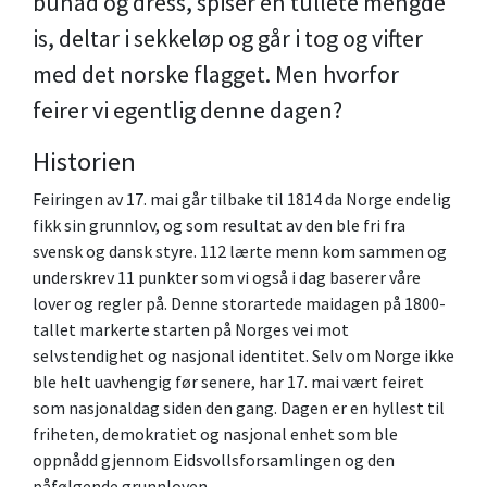
bunad og dress, spiser en tullete mengde
is, deltar i sekkeløp og går i tog og vifter
med det norske flagget. Men hvorfor
feirer vi egentlig denne dagen?
Historien
Feiringen av 17. mai går tilbake til 1814 da Norge endelig
fikk sin grunnlov, og som resultat av den ble fri fra
svensk og dansk styre. 112 lærte menn kom sammen og
underskrev 11 punkter som vi også i dag baserer våre
lover og regler på. Denne storartede maidagen på 1800-
tallet markerte starten på Norges vei mot
selvstendighet og nasjonal identitet. Selv om Norge ikke
ble helt uavhengig før senere, har 17. mai vært feiret
som nasjonaldag siden den gang. Dagen er en hyllest til
friheten, demokratiet og nasjonal enhet som ble
oppnådd gjennom Eidsvollsforsamlingen og den
påfølgende grunnloven.