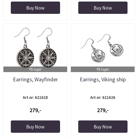
Buy Now
Buy Now
På lager
På lager
Earrings, Wayfinder
Earrings, Viking ship
Art.nr: 621628
Art.nr: 621626
279,-
279,-
Buy Now
Buy Now