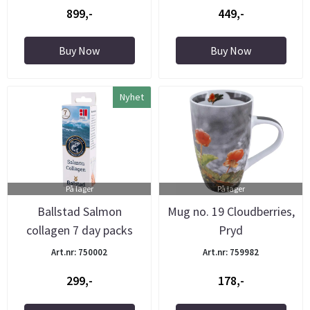
899,-
449,-
Buy Now
Buy Now
Nyhet
På lager
På lager
Ballstad Salmon
Mug no. 19 Cloudberries,
collagen 7 day packs
Pryd
Art.nr: 750002
Art.nr: 759982
299,-
178,-