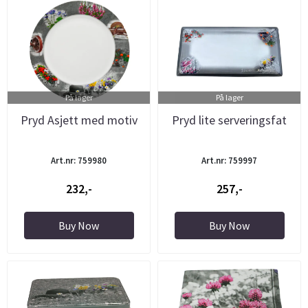
På lager
På lager
Pryd Asjett med motiv
Pryd lite serveringsfat
Art.nr: 759980
Art.nr: 759997
232,-
257,-
Buy Now
Buy Now