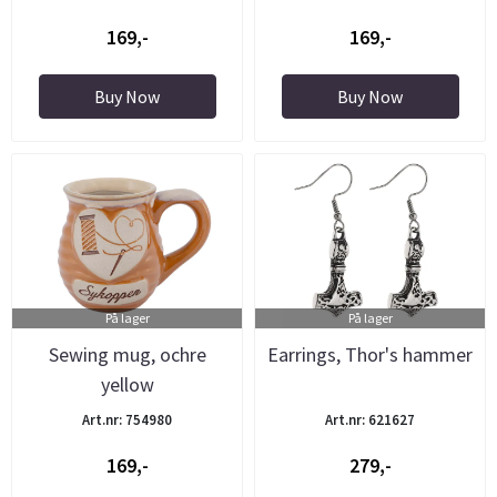
169,-
169,-
Buy Now
Buy Now
På lager
På lager
Sewing mug, ochre
Earrings, Thor's hammer
yellow
Art.nr: 754980
Art.nr: 621627
169,-
279,-