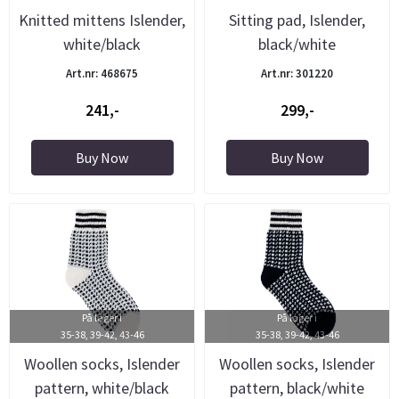
Knitted mittens Islender,
Sitting pad, Islender,
white/black
black/white
Art.nr: 468675
Art.nr: 301220
241,-
299,-
Buy Now
Buy Now
På lager i
På lager i
35-38, 39-42, 43-46
35-38, 39-42, 43-46
Woollen socks, Islender
Woollen socks, Islender
pattern, white/black
pattern, black/white