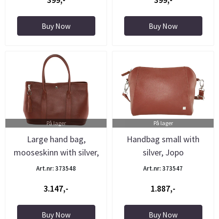
Buy Now
Buy Now
På lager
På lager
Large hand bag,
Handbag small with
mooseskinn with silver,
silver, Jopo
Jopo
Art.nr: 373548
Art.nr: 373547
3.147,-
1.887,-
Buy Now
Buy Now