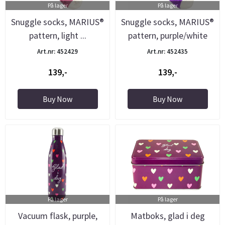
På lager
På lager
Snuggle socks, MARIUS®
Snuggle socks, MARIUS®
pattern, light ...
pattern, purple/white
Art.nr: 452429
Art.nr: 452435
139,-
139,-
Buy Now
Buy Now
På lager
På lager
Vacuum flask, purple,
Matboks, glad i deg