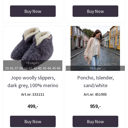
Buy Now
Buy Now
På lager i
35-36, 37-38, 39-40, 41-42, 43-44, 45-46
På lager
Jopo woolly slippers,
Poncho, Islender,
dark grey, 100% merino
sand/white
wool
Art.nr: 333131
Art.nr: 451905
499,-
959,-
Buy Now
Buy Now