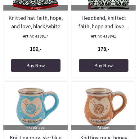
På lager
På lager
Knitted hat faith, hope,
Headband, knitted:
and love, black/white
faith, hope and love ...
Art.nr: 438817
Art.nr: 438841
199,-
178,-
Buy Now
Buy Now
Ikke på lager
På lager
Knitting mug, sky blue
Knitting mug, honey