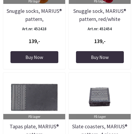
På lager
På lager
Snuggle socks, MARIUS®
Snuggle sock, MARIUS®
pattern,
pattern, red/white
white/orange/blue
Art.nr: 452428
Art.nr: 452454
139,-
139,-
Buy Now
Buy Now
På lager
På lager
Tapas plate, MARIUS®
Slate coasters, MARIUS®