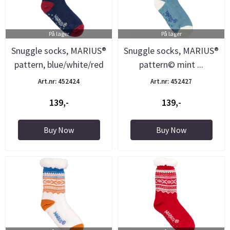
På lager
På lager
Snuggle socks, MARIUS®
Snuggle socks, MARIUS®
pattern, blue/white/red
pattern© mint ...
Art.nr: 452424
Art.nr: 452427
139,-
139,-
Buy Now
Buy Now