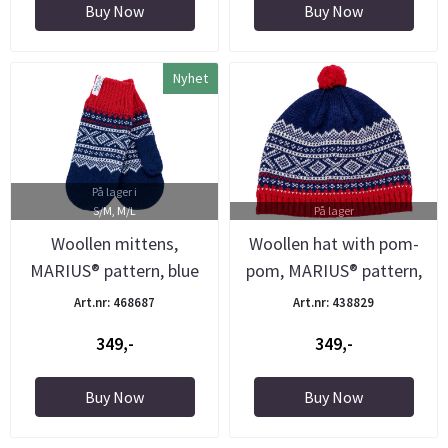
Buy Now
Buy Now
Nyhet
På lager i
S/M, M/L
På lager
Woollen mittens,
Woollen hat with pom-
MARIUS® pattern, blue
pom, MARIUS® pattern,
blue
Art.nr: 468687
Art.nr: 438829
349,-
349,-
Buy Now
Buy Now