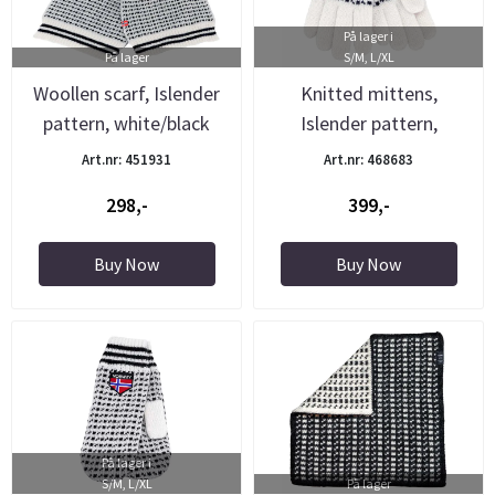
På lager i
På lager
S/M, L/XL
Woollen scarf, Islender
Knitted mittens,
pattern, white/black
Islender pattern,
white/black
Art.nr: 451931
Art.nr: 468683
298,-
399,-
Buy Now
Buy Now
På lager i
S/M, L/XL
På lager