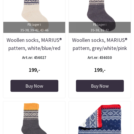
På lager i
På lager i
35-38, 39-42, 43-46
35-38, 39-42
Woollen socks, MARIUS®
Woollen socks, MARIUS®
pattern, white/blue/red
pattern, grey/white/pink
Art.nr: 456027
Art.nr: 456030
199,-
199,-
Buy Now
Buy Now