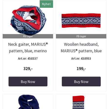
Nyhet
På lager
På lager
Neck gaiter, MARIUS®
Woollen headband,
pattern, blue, merino
MARIUS® pattern, blue
wool
Art.nr: 458337
Art.nr: 438953
329,-
199,-
Buy Now
Buy Now