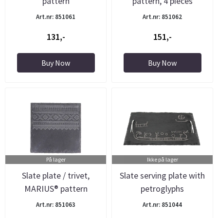
pattern
pattern, 4 pieces
Art.nr: 851061
Art.nr: 851062
131,-
151,-
Buy Now
Buy Now
På lager
Ikke på lager
Slate plate / trivet,
Slate serving plate with
MARIUS® pattern
petroglyphs
Art.nr: 851063
Art.nr: 851044