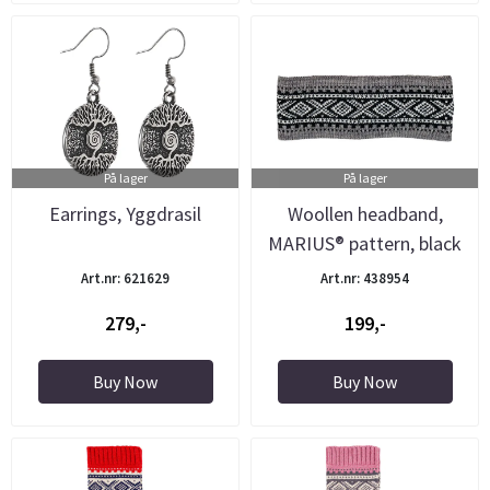
På lager
På lager
Earrings, Yggdrasil
Woollen headband,
MARIUS® pattern, black
Art.nr: 621629
Art.nr: 438954
279,-
199,-
Buy Now
Buy Now