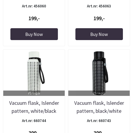
Art.nr: 456060
Art.nr: 456063
199,-
199,-
Buy Now
Buy Now
På lager
På lager
Vacuum flask, Islender
Vacuum flask, Islender
pattern, white/black
pattern, black/white
Art.nr: 660744
Art.nr: 660743
399,-
399,-