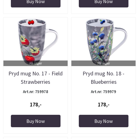
Buy Now
Buy Now
På lager
På lager
Pryd mug No. 17 - Field
Pryd mug No. 18 -
Strawberries
Blueberries
Art.nr: 759978
Art.nr: 759979
178,-
178,-
Buy Now
Buy Now