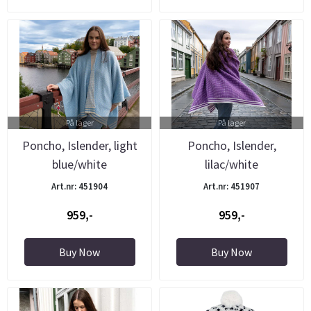
På lager
På lager
Poncho, Islender, light
Poncho, Islender,
blue/white
lilac/white
Art.nr: 451904
Art.nr: 451907
959,-
959,-
Buy Now
Buy Now