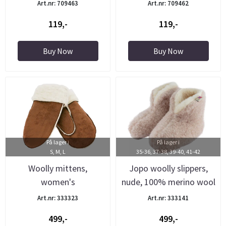
Art.nr: 709463
Art.nr: 709462
119,-
119,-
Buy Now
Buy Now
På lager i
På lager i
S, M, L
35-36, 37-38, 39-40, 41-42
Woolly mittens,
Jopo woolly slippers,
women's
nude, 100% merino wool
Art.nr: 333323
Art.nr: 333141
499,-
499,-