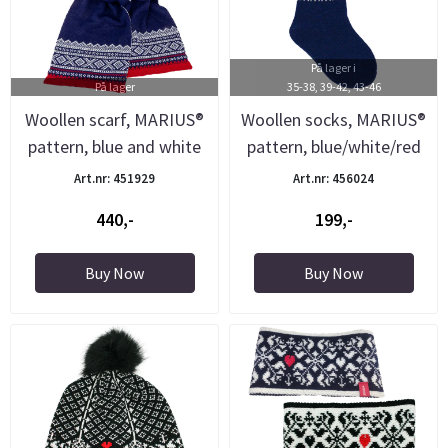
På lager i
På lager
35-38, 39-42, 43-46
Woollen scarf, MARIUS®
Woollen socks, MARIUS®
pattern, blue and white
pattern, blue/white/red
Art.nr: 451929
Art.nr: 456024
440,-
199,-
Buy Now
Buy Now