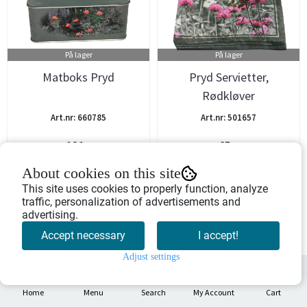
På lager
På lager
Matboks Pryd
Pryd Servietter,
Rødkløver
Art.nr: 660785
Art.nr: 501657
131,-
65,-
About cookies on this site
Buy Now
Buy Now
This site uses cookies to properly function, analyze
traffic, personalization of advertisements and
advertising.
Accept necessary
I accept!
Adjust settings
0
Home
Menu
Search
My Account
Cart