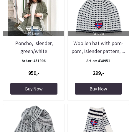
På lager
På lager
Poncho, Islender,
Woollen hat with pom-
green/white
pom, Islender pattern, ...
Art.nr: 451906
Art.nr: 438951
959,-
299,-
Buy Now
Buy Now