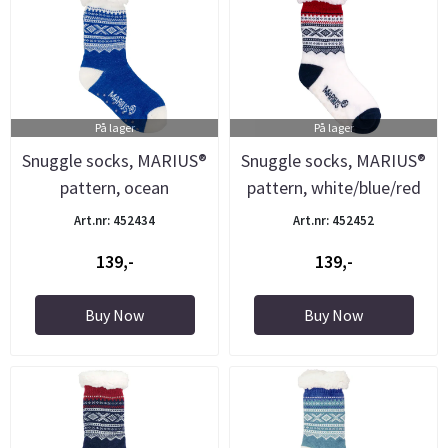
På lager
På lager
Snuggle socks, MARIUS®
Snuggle socks, MARIUS®
pattern, ocean
pattern, white/blue/red
blue/white
Art.nr: 452434
Art.nr: 452452
139,-
139,-
Buy Now
Buy Now