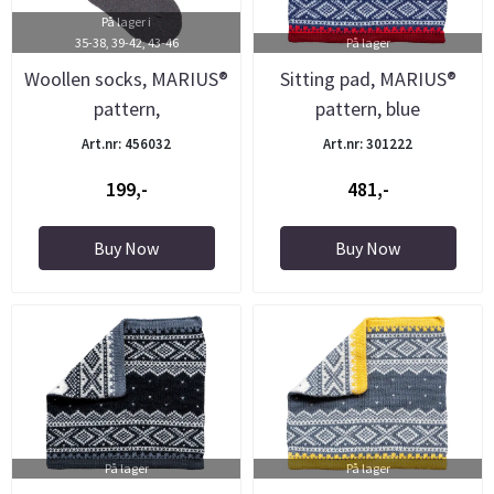
På lager i
35-38, 39-42, 43-46
På lager
Woollen socks, MARIUS®
Sitting pad, MARIUS®
pattern,
pattern, blue
grey/white/yellow
Art.nr: 456032
Art.nr: 301222
199,-
481,-
Buy Now
Buy Now
På lager
På lager