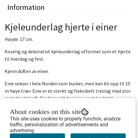
Information
Kjeleunderlag hjerte i einer
Høyde: 17 cm.
Koselig og dekorativt kjeleunderlag utformet som et hjerte
til hverdag og fest.
Kjenn duften av einer.
Eine vokser i hele Norden som busker, men kan bli opp til 10
m høye trær. Eine er et sterkt og fleksibelt treslag med stor
motstandskraft. Tradisjonelt har eine vært brukt til
kunsthåndverk, og til alt fra fiskekroker til hesjestaur.
About cookies on this site
Einebærene brukes til krydder og smakstilsetning .
This site uses cookies to properly function, analyze
traffic, personalization of advertisements and
Einer har en naturlig oljebehandling i treverket.
advertising.
Produsert i Europa