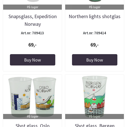
På lager
På lager
Snapsglass, Expedition
Northern lights shotglas
Norway
Art.nr: 709413
Art.nr: 709414
69,-
69,-
Buy Now
Buy Now
På lager
På lager
Shot glass, Oslo
Shot glass, Bergen