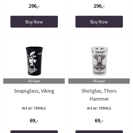
296,-
296,-
Buy Now
Buy Now
På lager
På lager
Snapsglass, Viking
Shotglas, Thors
Hammer
Art.nr: 709411
Art.nr: 709412
69,-
69,-