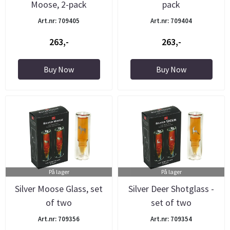
Moose, 2-pack
pack
Art.nr: 709405
Art.nr: 709404
263,-
263,-
Buy Now
Buy Now
På lager
På lager
Silver Moose Glass, set
Silver Deer Shotglass -
of two
set of two
Art.nr: 709356
Art.nr: 709354