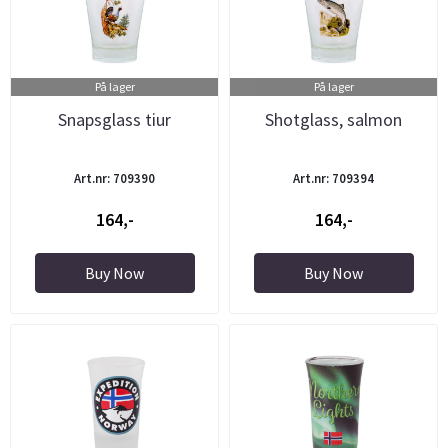
På lager
På lager
Snapsglass tiur
Shotglass, salmon
Art.nr: 709390
Art.nr: 709394
164,-
164,-
Buy Now
Buy Now