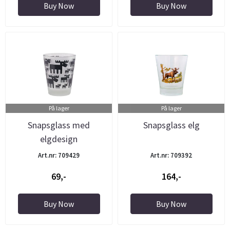
Buy Now
Buy Now
På lager
På lager
Snapsglass med
Snapsglass elg
elgdesign
Art.nr: 709429
Art.nr: 709392
69,-
164,-
Buy Now
Buy Now