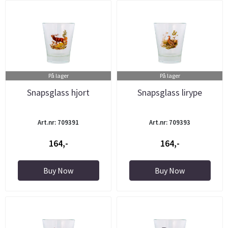
På lager
På lager
Snapsglass hjort
Snapsglass lirype
Art.nr: 709391
Art.nr: 709393
164,-
164,-
Buy Now
Buy Now