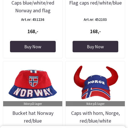
Caps blue/white/red
Flag caps red/white/blue
Norway and flag
Art.nr: 451236
Art.nr: 452103
168,-
168,-
Buy Now
Buy Now
Ikke på lager
Ikke på lager
Bucket hat Norway
Caps with horn, Norge,
red/blue
red/blue/white