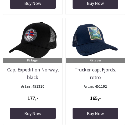
Buy Now
Buy Now
På lager
På lager
Cap, Expedition Norway,
Trucker cap, Fjords,
black
retro
Art.nr: 451310
Art.nr: 451192
177,-
165,-
Buy Now
Buy Now