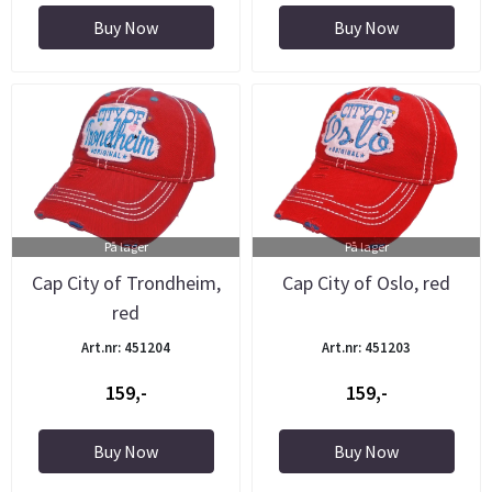
Buy Now
Buy Now
På lager
På lager
Cap City of Trondheim,
Cap City of Oslo, red
red
Art.nr: 451204
Art.nr: 451203
159,-
159,-
Buy Now
Buy Now