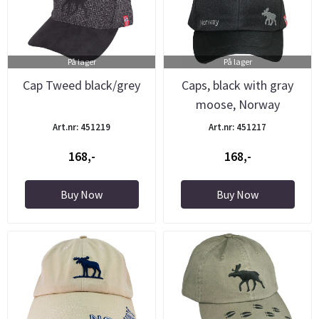
På lager
På lager
Cap Tweed black/grey
Caps, black with gray
moose, Norway
Art.nr: 451219
Art.nr: 451217
168,-
168,-
Buy Now
Buy Now