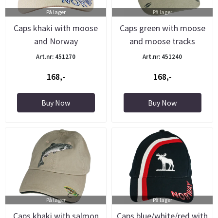
På lager
På lager
Caps khaki with moose
Caps green with moose
and Norway
and moose tracks
Art.nr: 451270
Art.nr: 451240
168,-
168,-
Buy Now
Buy Now
På lager
På lager
Caps khaki with salmon
Caps blue/white/red with