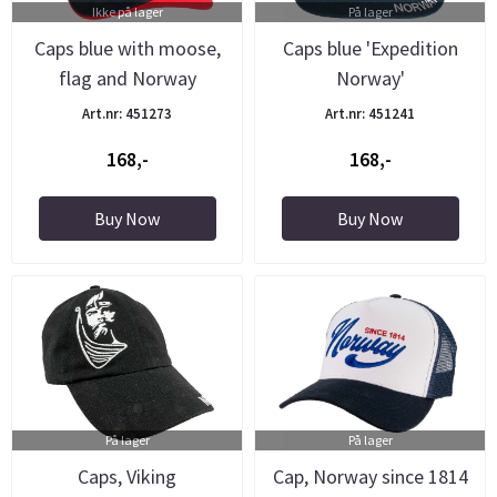
Ikke på lager
På lager
Caps blue with moose,
Caps blue 'Expedition
flag and Norway
Norway'
Art.nr: 451273
Art.nr: 451241
168,-
168,-
Buy Now
Buy Now
På lager
På lager
Caps, Viking
Cap, Norway since 1814