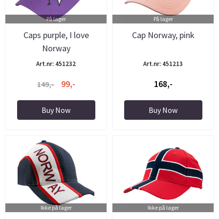
På lager
På lager
Caps purple, I love
Cap Norway, pink
Norway
Art.nr: 451232
Art.nr: 451213
99,-
168,-
149,-
Buy Now
Buy Now
Ikke på lager
Ikke på lager