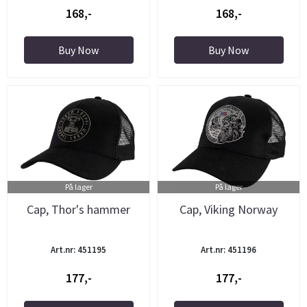
168,-
168,-
Buy Now
Buy Now
På lager
På lager
Cap, Thor's hammer
Cap, Viking Norway
Art.nr: 451195
Art.nr: 451196
177,-
177,-