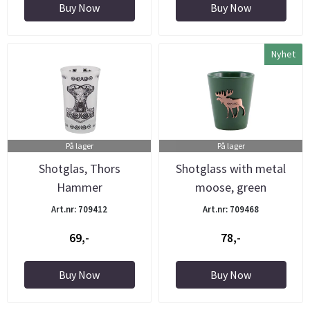
Buy Now
Buy Now
Nyhet
På lager
På lager
Shotglas, Thors
Shotglass with metal
Hammer
moose, green
Art.nr: 709412
Art.nr: 709468
69,-
78,-
Buy Now
Buy Now