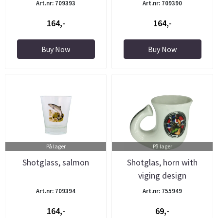
Art.nr: 709393
Art.nr: 709390
164,-
164,-
Buy Now
Buy Now
På lager
På lager
Shotglass, salmon
Shotglas, horn with
viging design
Art.nr: 709394
Art.nr: 755949
164,-
69,-