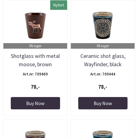
Nyhet
På lager
På lager
Shotglass with metal
Ceramic shot glass,
moose, brown
Wayfinder, black
Art.nr: 709469
Art.nr: 709444
78,-
78,-
Buy Now
Buy Now