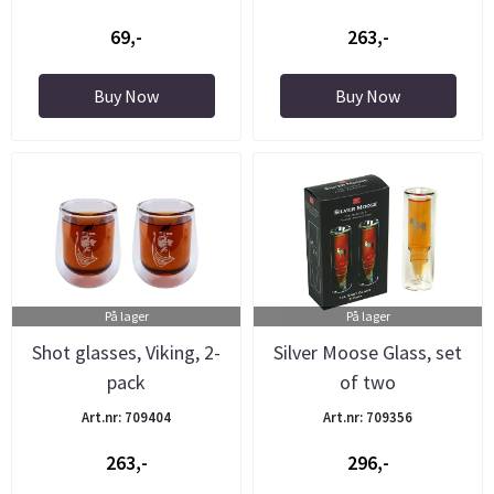
69,-
263,-
Buy Now
Buy Now
På lager
På lager
Shot glasses, Viking, 2-
Silver Moose Glass, set
pack
of two
Art.nr: 709404
Art.nr: 709356
263,-
296,-