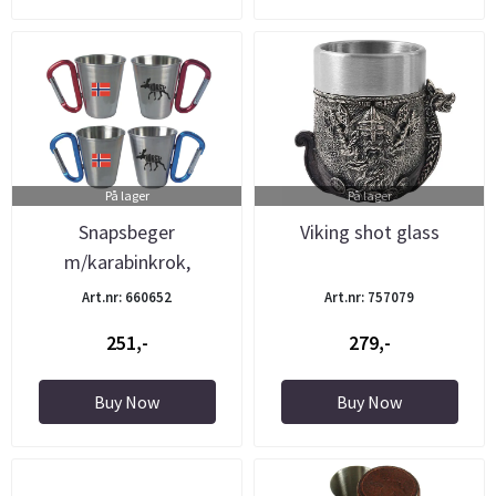
På lager
På lager
Snapsbeger
Viking shot glass
m/karabinkrok,
elg/flagg *Sett à 2*
Art.nr: 660652
Art.nr: 757079
251,-
279,-
Buy Now
Buy Now