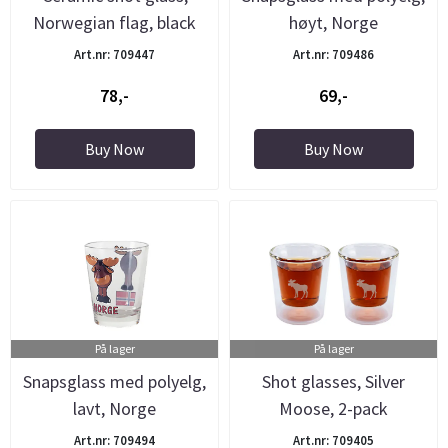
Norwegian flag, black
høyt, Norge
Art.nr: 709447
Art.nr: 709486
78,-
69,-
Buy Now
Buy Now
På lager
På lager
Snapsglass med polyelg,
Shot glasses, Silver
lavt, Norge
Moose, 2-pack
Art.nr: 709494
Art.nr: 709405