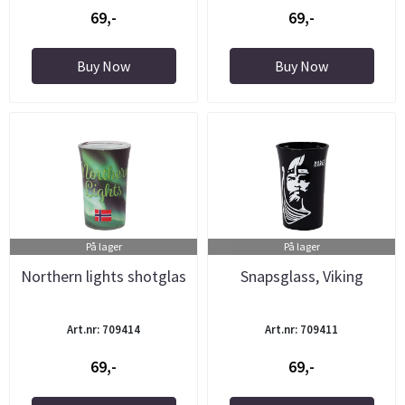
69,-
69,-
Buy Now
Buy Now
På lager
På lager
Northern lights shotglas
Snapsglass, Viking
Art.nr: 709414
Art.nr: 709411
69,-
69,-