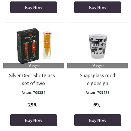
Buy Now
Buy Now
På lager
På lager
Silver Deer Shotglass -
Snapsglass med
set of two
elgdesign
Art.nr: 709354
Art.nr: 709429
296,-
69,-
Buy Now
Buy Now