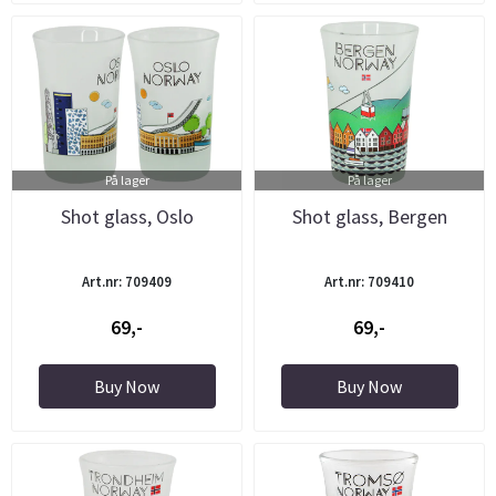
På lager
På lager
Shot glass, Oslo
Shot glass, Bergen
Art.nr: 709409
Art.nr: 709410
69,-
69,-
Buy Now
Buy Now