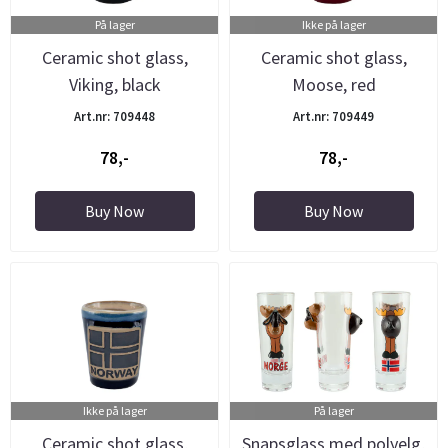
På lager
Ikke på lager
Ceramic shot glass,
Ceramic shot glass,
Viking, black
Moose, red
Art.nr: 709448
Art.nr: 709449
78,-
78,-
Buy Now
Buy Now
Ikke på lager
På lager
Ceramic shot glass,
Snapsglass med polyelg,