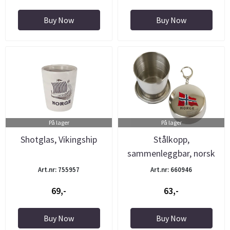
Buy Now
Buy Now
På lager
På lager
Shotglas, Vikingship
Stålkopp,
sammenleggbar, norsk
flagg, børstet ...
Art.nr: 755957
Art.nr: 660946
69,-
63,-
Buy Now
Buy Now