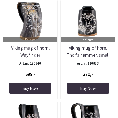
På lager
På lager
Viking mug of horn,
Viking mug of horn,
Wayfinder
Thor's hammer, small
Art.nr: 220840
Art.nr: 220838
699,-
380,-
Buy Now
Buy Now