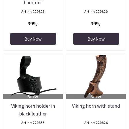
hammer
Art.nr: 220821
Art.nr: 220820
399,-
399,-
Buy Now
Buy Now
På lager
På lager
Viking horn holder in
Viking horn with stand
black leather
Art.nr: 220855
Art.nr: 220824