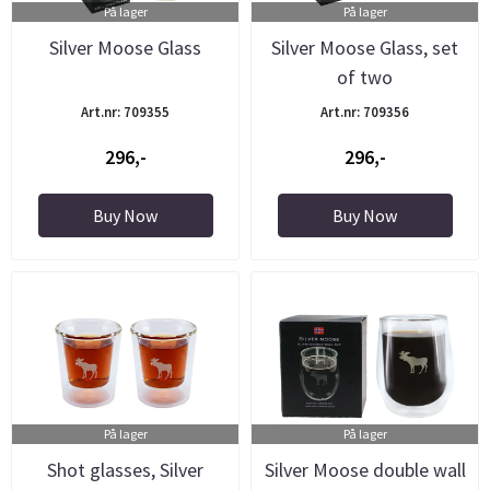
På lager
På lager
Silver Moose Glass
Silver Moose Glass, set
of two
Art.nr: 709355
Art.nr: 709356
296,-
296,-
Buy Now
Buy Now
På lager
På lager
Shot glasses, Silver
Silver Moose double wall