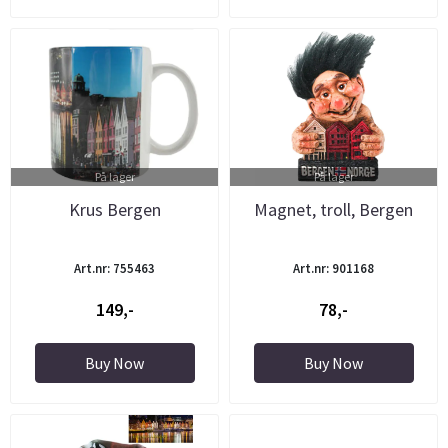
På lager
På lager
Krus Bergen
Magnet, troll, Bergen
Art.nr: 755463
Art.nr: 901168
149,-
78,-
Buy Now
Buy Now