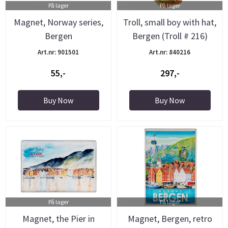
På lager
På lager
Magnet, Norway series,
Troll, small boy with hat,
Bergen
Bergen (Troll # 216)
Art.nr: 901501
Art.nr: 840216
55,-
297,-
Buy Now
Buy Now
På lager
På lager
Magnet, the Pier in
Magnet, Bergen, retro