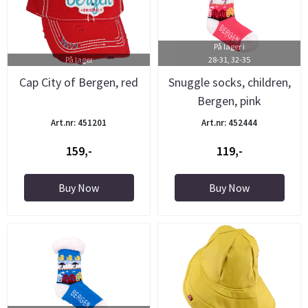
På lager i
På lager
28-31, 32-35
Cap City of Bergen, red
Snuggle socks, children,
Bergen, pink
Art.nr: 451201
Art.nr: 452444
159,-
119,-
Buy Now
Buy Now