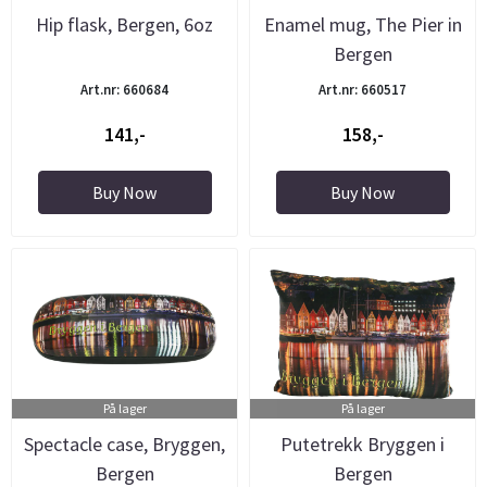
Hip flask, Bergen, 6oz
Enamel mug, The Pier in
Bergen
Art.nr: 660684
Art.nr: 660517
141,-
158,-
Buy Now
Buy Now
På lager
På lager
Spectacle case, Bryggen,
Putetrekk Bryggen i
Bergen
Bergen