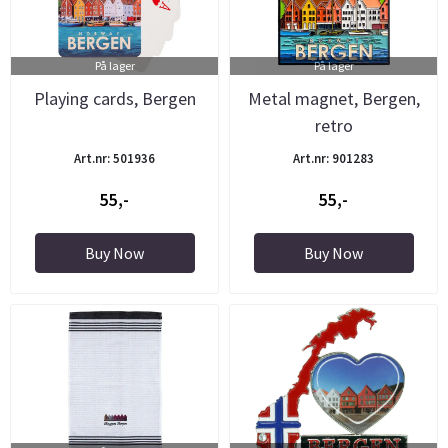
På lager
På lager
Playing cards, Bergen
Metal magnet, Bergen,
retro
Art.nr: 501936
Art.nr: 901283
55,-
55,-
Buy Now
Buy Now