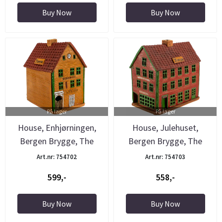
Buy Now
Buy Now
På lager
På lager
House, Enhjørningen,
House, Julehuset,
Bergen Brygge, The
Bergen Brygge, The
Pottery
Pottery
Art.nr: 754702
Art.nr: 754703
599,-
558,-
Buy Now
Buy Now