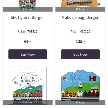
På lager
På lager
Shot glass, Bergen
Make up bag, Bergen
Art.nr: 709410
Art.nr: 450320
69,-
115,-
Buy Now
Buy Now
På lager
På lager