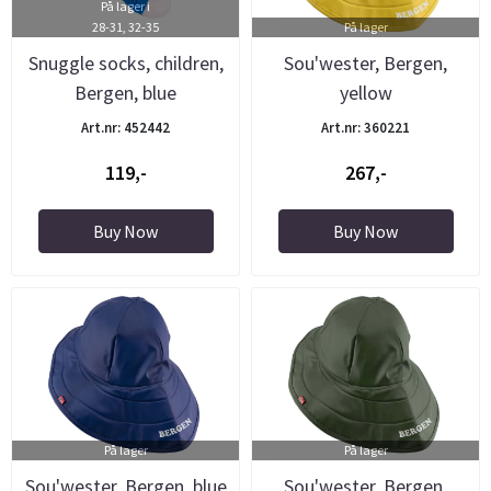
På lager i
28-31, 32-35
På lager
Snuggle socks, children,
Sou'wester, Bergen,
Bergen, blue
yellow
Art.nr: 452442
Art.nr: 360221
119,-
267,-
Buy Now
Buy Now
På lager
På lager
Sou'wester, Bergen, blue
Sou'wester, Bergen,