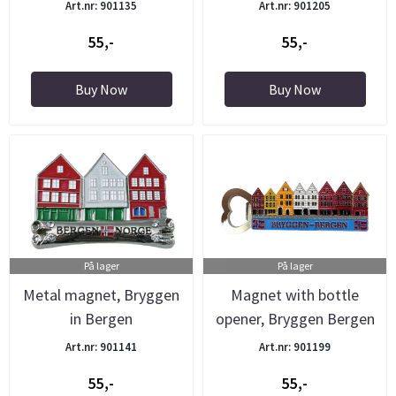
Art.nr: 901135
Art.nr: 901205
55,-
55,-
Buy Now
Buy Now
På lager
På lager
Metal magnet, Bryggen
Magnet with bottle
in Bergen
opener, Bryggen Bergen
Art.nr: 901141
Art.nr: 901199
55,-
55,-