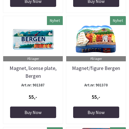
Buy Now
Buy Now
Nyhet
Nyhet
På lager
På lager
Magnet, license plate,
Magnet/figure Bergen
Bergen
Art.nr: 901387
Art.nr: 901370
55,-
55,-
Buy Now
Buy Now