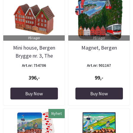
På lager
På lager
Mini house, Bergen
Magnet, Bergen
Brygge nr. 3, The
Pottery
Art.nr: 754706
Art.nr: 901167
396,-
99,-
Buy Now
Buy Now
Nyhet