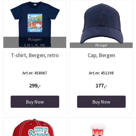
På lager i
S, M, L, XL, XXL
På lager
T-shirt, Bergen, retro
Cap, Bergen
Art.nr: 458067
Art.nr: 451198
299,-
177,-
Buy Now
Buy Now