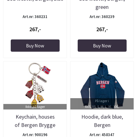
green
Art.nr: 360231
Art.nr: 360239
267,-
267,-
Buy Now
Buy Now
På lager i
Ikke på lager
XXS, XS, S, M, L, XL, XXL
Keychain, houses
Hoodie, dark blue,
of Bergen Brygge
Bergen
Art.nr: 900196
Art.nr: 458347