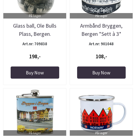
På lager
På lager
Glass ball, Ole Bulls
Armbånd Bryggen,
Plass, Bergen.
Bergen *Sett à 3*
Art.nr: 709838
Art.nr: 901048
198,-
108,-
Buy Now
Buy Now
På lager
På lager