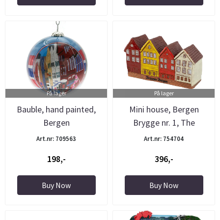
På lager
På lager
Bauble, hand painted,
Mini house, Bergen
Bergen
Brygge nr. 1, The
Pottery
Art.nr: 709563
Art.nr: 754704
198,-
396,-
Buy Now
Buy Now