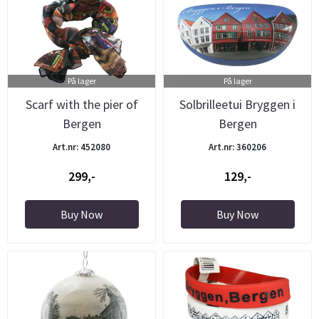
På lager
På lager
Scarf with the pier of
Solbrilleetui Bryggen i
Bergen
Bergen
Art.nr: 452080
Art.nr: 360206
299,-
129,-
Buy Now
Buy Now