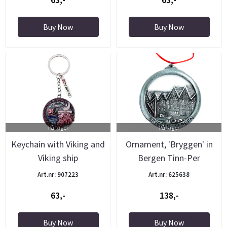
Buy Now
Buy Now
På lager
På lager
Keychain with Viking and
Ornament, 'Bryggen' in
Viking ship
Bergen Tinn-Per
Art.nr: 907223
Art.nr: 625638
63,-
138,-
Buy Now
Buy Now