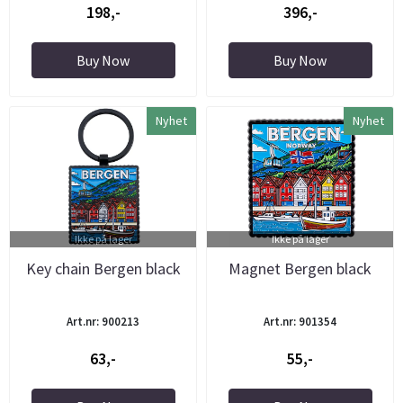
198,-
396,-
Buy Now
Buy Now
Nyhet
Nyhet
Ikke på lager
Ikke på lager
Key chain Bergen black
Magnet Bergen black
Art.nr: 900213
Art.nr: 901354
63,-
55,-