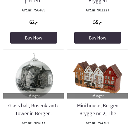
pier etc.
Bryggen
Art.nr: 756489
Art.nr: 901227
62,-
55,-
Buy Now
Buy Now
På lager
På lager
Glass ball, Rosenkrantz
Mini house, Bergen
tower in Bergen.
Brygge nr. 2, The
Pottery
Art.nr: 709833
Art.nr: 754705