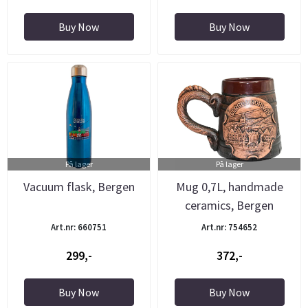
Buy Now
Buy Now
På lager
På lager
Vacuum flask, Bergen
Mug 0,7L, handmade
ceramics, Bergen
Art.nr: 660751
Art.nr: 754652
299,-
372,-
Buy Now
Buy Now