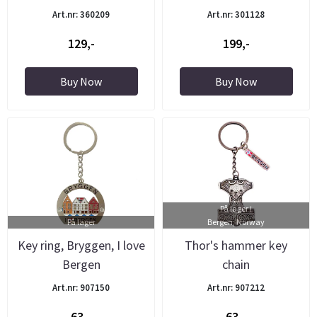
Art.nr: 360209
Art.nr: 301128
129,-
199,-
Buy Now
Buy Now
På lager i
På lager
Bergen, Norway
Key ring, Bryggen, I love
Thor's hammer key
Bergen
chain
Art.nr: 907150
Art.nr: 907212
63,-
63,-