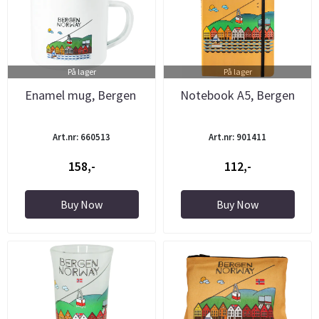
På lager
På lager
Enamel mug, Bergen
Notebook A5, Bergen
Art.nr: 660513
Art.nr: 901411
158,-
112,-
Buy Now
Buy Now