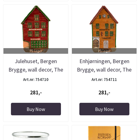
På lager
På lager
Julehuset, Bergen
Enhjørningen, Bergen
Brygge, wall decor, The
Brygge, wall decor, The
Pottery
...
Art.nr: 754710
Art.nr: 754711
281,-
281,-
Buy Now
Buy Now