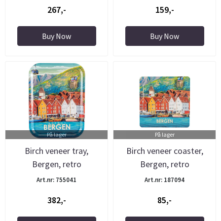
267,-
159,-
Buy Now
Buy Now
På lager
På lager
Birch veneer tray,
Birch veneer coaster,
Bergen, retro
Bergen, retro
Art.nr: 755041
Art.nr: 187094
382,-
85,-