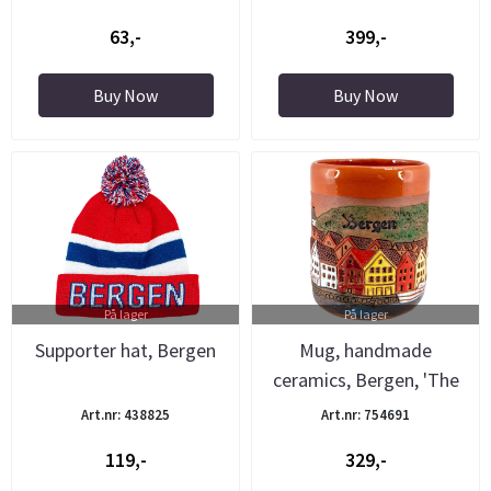
63,-
399,-
Buy Now
Buy Now
På lager
På lager
Supporter hat, Bergen
Mug, handmade
ceramics, Bergen, 'The
Pottery'
Art.nr: 438825
Art.nr: 754691
119,-
329,-