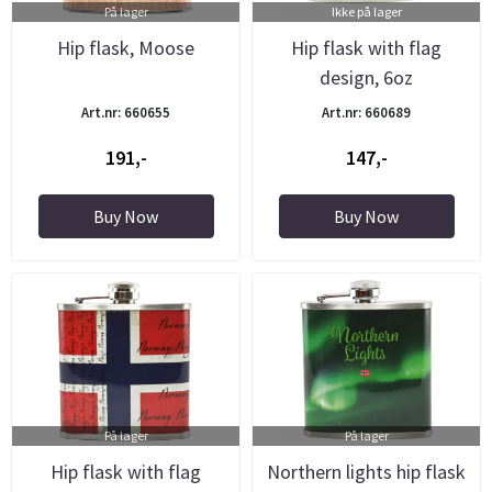
På lager
Ikke på lager
Hip flask, Moose
Hip flask with flag
design, 6oz
Art.nr: 660655
Art.nr: 660689
191,-
147,-
Buy Now
Buy Now
På lager
På lager
Hip flask with flag
Northern lights hip flask