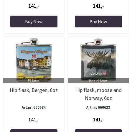
141,-
141,-
Buy Now
Buy Now
På lager
Ikke på lager
Hip flask, Bergen, 6oz
Hip flask, moose and
Norway, 6oz
Art.nr: 660684
Art.nr: 660623
141,-
141,-