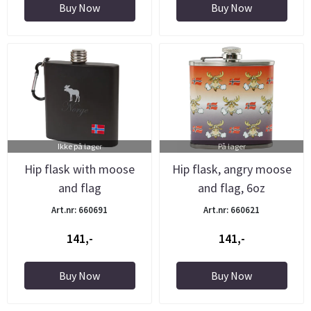
Buy Now
Buy Now
Ikke på lager
På lager
Hip flask with moose
Hip flask, angry moose
and flag
and flag, 6oz
Art.nr: 660691
Art.nr: 660621
141,-
141,-
Buy Now
Buy Now