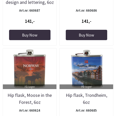
design and lettering, 6oz
Art.nr: 660687
Art.nr: 660686
141,-
141,-
Buy Now
Buy Now
På lager
På lager
Hip flask, Moose in the
Hip flask, Trondheim,
Forest, 6oz
6oz
Art.nr: 660624
Art.nr: 660685