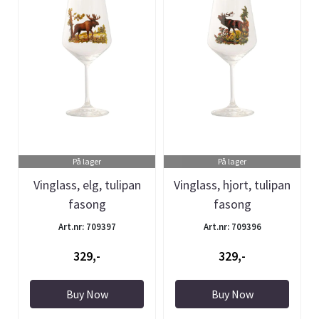
På lager
På lager
Vinglass, elg, tulipan
Vinglass, hjort, tulipan
fasong
fasong
Art.nr: 709397
Art.nr: 709396
329,-
329,-
Buy Now
Buy Now