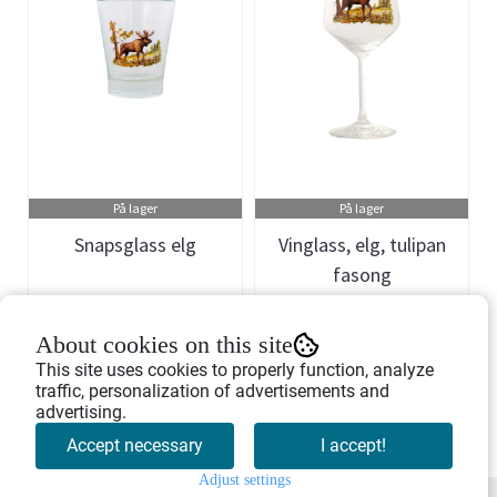
På lager
På lager
Snapsglass elg
Vinglass, elg, tulipan
fasong
Art.nr: 709392
Art.nr: 709397
About cookies on this site
164,-
329,-
This site uses cookies to properly function, analyze
traffic, personalization of advertisements and
advertising.
Buy Now
Buy Now
Accept necessary
I accept!
Adjust settings