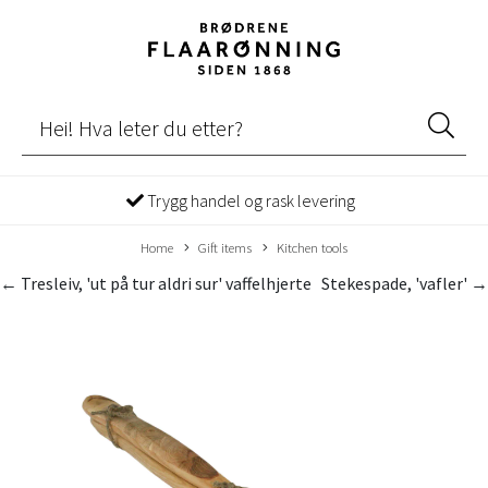
Trygg handel og rask levering
Home
Gift items
Kitchen tools
← Tresleiv, 'ut på tur aldri sur' vaffelhjerte
Stekespade, 'vafler' →