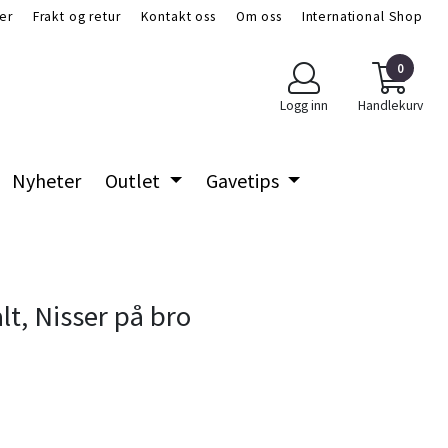
er
Frakt og retur
Kontakt oss
Om oss
International Shop
0
Logg inn
Handlekurv
Nyheter
Outlet
Gavetips
t, Nisser på bro