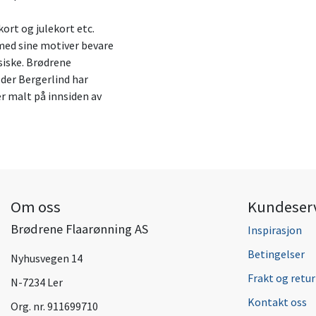
ort og julekort etc.
 med sine motiver bevare
siske. Brødrene
 der Bergerlind har
er malt på innsiden av
Om oss
Kundeser
Brødrene Flaarønning AS
Inspirasjon
Betingelser
Nyhusvegen 14
Frakt og retur
N-7234 Ler
Kontakt oss
Org. nr. 911699710