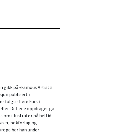
an gikk på «Famous Artist’s
sjon publisert i
 fulgte flere kurs i
ller. Det ene oppdraget ga
 som illustratør på heltid.
iser, bokforlag og
Europa har han under