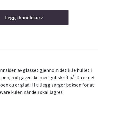
Legg i handlekurv
nnsiden av glasset gjennom det lille hullet i
pen, rød gaveeske med gullskrift på. Da er det
noen du er glad i! I tillegg sørger boksen for at
evare kulen når den skal lagres.