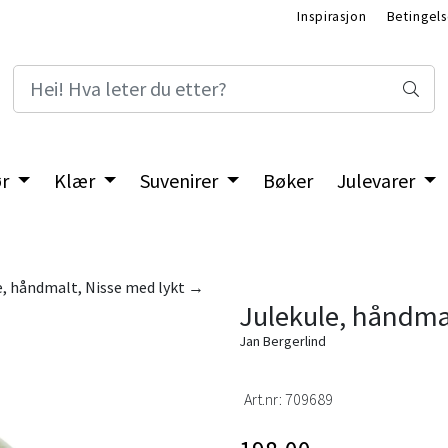
Inspirasjon
Betingels
ør
Klær
Suvenirer
Bøker
Julevarer
e, håndmalt, Nisse med lykt →
Julekule, håndmal
Jan Bergerlind
Art.nr:
709689