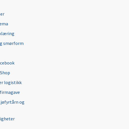
ger
jema
klæring
ng smørform
acebook
 Shop
r logistikk
 firmagave
ljøfyrtårn og
igheter