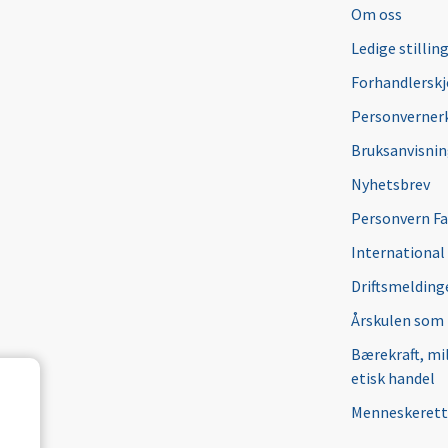
Om oss
Ledige stillin
Forhandlersk
Personverner
Bruksanvisni
Nyhetsbrev
Personvern F
International
Driftsmeldinge
Årskulen som
Bærekraft, mi
etisk handel
Menneskerett