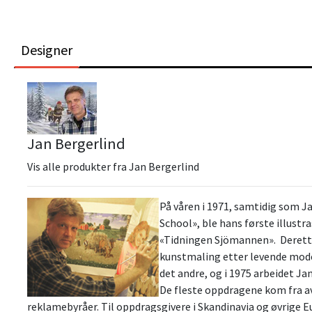
Designer
Jan Bergerlind
Vis alle produkter fra Jan Bergerlind
På våren i 1971, samtidig som J
School», ble hans første illustra
«Tidningen Sjömannen». Deretter
kunstmaling etter levende mode
det andre, og i 1975 arbeidet Jan
De fleste oppdragene kom fra av
reklamebyråer. Til oppdragsgivere i Skandinavia og øvrige 